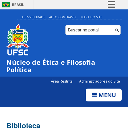
BRASIL
Simplifique!
ACESSIBILIDADE
ALTO CONTRASTE
MAPA DO SITE
Comunica BR
Participe
Acesso à informação
Legislação
Núcleo de Ética e Filosofia
Canais
Política
Área Restrita
Administradores do Site
MENU
Biblioteca