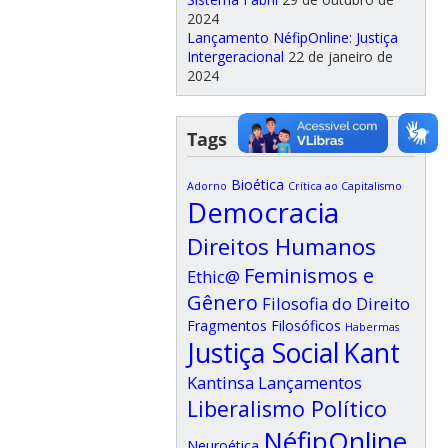
2024
Lançamento NéfipOnline: Justiça
Intergeracional
22 de janeiro de
2024
Tags
Bioética
Adorno
Crítica ao Capitalismo
Democracia
Direitos Humanos
Feminismos e
Ethic@
Gênero
Filosofia do Direito
Fragmentos Filosóficos
Habermas
Justiça Social
Kant
Kantinsa
Lançamentos
Liberalismo Político
NéfipOnline
Neuroética