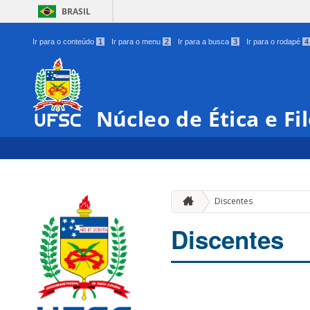
BRASIL
Ir para o conteúdo
1
Ir para o menu
2
Ir para a busca
3
Ir para o rodapé
4
Núcleo de Ética e Fil
Discentes
Discentes