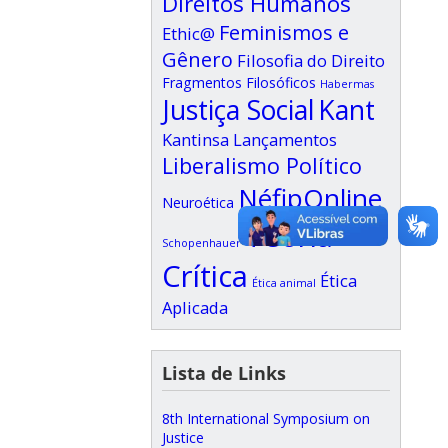
Direitos Humanos
Feminismos e
Ethic@
Gênero
Filosofia do Direito
Fragmentos Filosóficos
Habermas
Justiça Social
Kant
Kantinsa
Lançamentos
Liberalismo Político
NéfipOnline
Neuroética
Teoria
Schopenhauer
Crítica
Ética
Ética animal
Aplicada
Lista de Links
8th International Symposium on
Justice