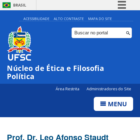
BRASIL
Simplifique!
ACESSIBILIDADE
ALTO CONTRASTE
MAPA DO SITE
Comunica BR
Participe
Acesso à informação
Legislação
Núcleo de Ética e Filosofia
Canais
Política
Área Restrita
Administradores do Site
MENU
Prof. Dr. Leo Afonso Staudt