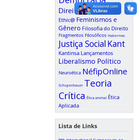
Direitos Humanos
Feminismos e
Ethic@
Gênero
Filosofia do Direito
Fragmentos Filosóficos
Habermas
Justiça Social
Kant
Kantinsa
Lançamentos
Liberalismo Político
NéfipOnline
Neuroética
Teoria
Schopenhauer
Crítica
Ética
Ética animal
Aplicada
Lista de Links