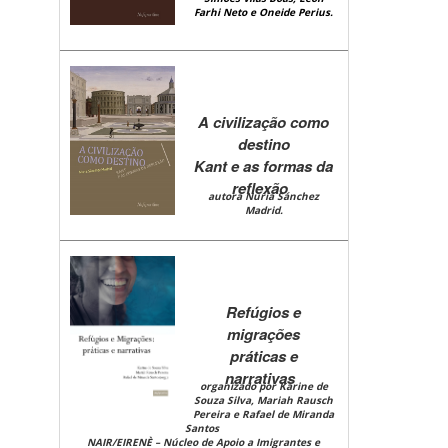
Farhi Neto e
Oneide Perius.
A civilização como
destino
Kant e as formas da
reflexão
autora Nuria Sánchez
Madrid.
Refúgios e
migrações
práticas e
narrativas
organizado por Karine de
Souza Silva, Mariah Rausch
Pereira e Rafael de Miranda
Santos
NAIR/EIRENÈ – Núcleo de Apoio a Imigrantes e