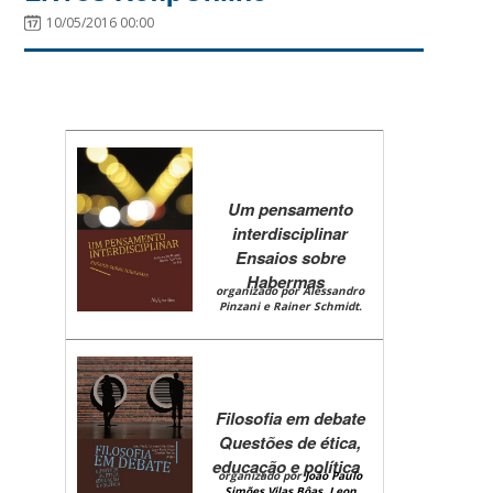
10/05/2016 00:00
Um pensamento
interdisciplinar
Ensaios sobre
Habermas
organizado por Alessandro
Pinzani e Rainer Schmidt.
Filosofia em debate
Questões de ética,
educação e política
organizado por
João Paulo
Simões Vilas Bôas,
Leon