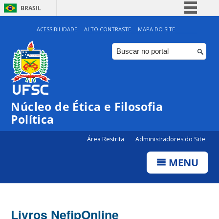
BRASIL
Simplifique!
ACESSIBILIDADE
ALTO CONTRASTE
MAPA DO SITE
Comunica BR
Participe
Acesso à informação
Legislação
Núcleo de Ética e Filosofia
Canais
Política
Área Restrita
Administradores do Site
MENU
Livros NefipOnline