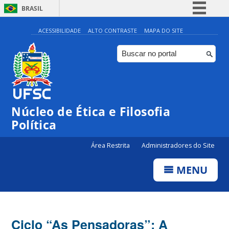
BRASIL
Simplifique!
ACESSIBILIDADE
ALTO CONTRASTE
MAPA DO SITE
Comunica BR
Participe
Acesso à informação
Legislação
Núcleo de Ética e Filosofia
Canais
Política
Área Restrita
Administradores do Site
MENU
Ciclo “As Pensadoras”: A