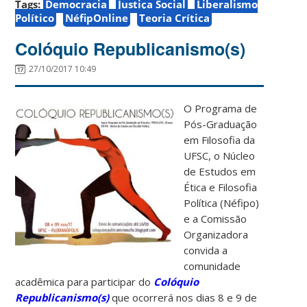
Tags:
Democracia
Justiça Social
Liberalismo
Político
NéfipOnline
Teoria Crítica
Colóquio Republicanismo(s)
27/10/2017 10:49
O Programa de
Pós-Graduação
em Filosofia da
UFSC, o Núcleo
de Estudos em
Ética e Filosofia
Política (Néfipo)
e a Comissão
Organizadora
convida a
comunidade
acadêmica para participar do
Colóquio
Republicanismo(s)
que ocorrerá nos dias 8 e 9 de