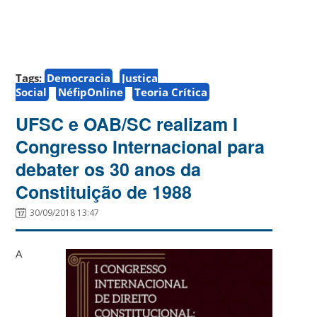
Tags:
Democracia
Justiça
Social
NéfipOnline
Teoria Crítica
UFSC e OAB/SC realizam I
Congresso Internacional para
debater os 30 anos da
Constituição de 1988
30/09/2018 13:47
A