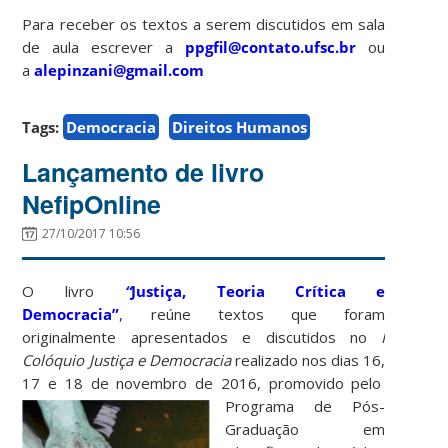
Para receber os textos a serem discutidos em sala
de aula escrever a
ppgfil@contato.ufsc.br
ou
a
alepinzani@gmail.com
Tags:
Democracia
Direitos Humanos
Lançamento de livro
NefipOnline
27/10/2017 10:56
O livro
“
Justiça, Teoria Crítica e
Democracia”
, reúne textos que foram
originalmente apresentados e discutidos no
I
Colóquio Justiça e Democracia
realizado nos dias 16,
17 e 18 de novembro de 2016, promovido pelo
Programa de Pós-
Graduação em