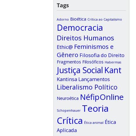
Tags
Bioética
Adorno
Crítica ao Capitalismo
Democracia
Direitos Humanos
Feminismos e
Ethic@
Gênero
Filosofia do Direito
Fragmentos Filosóficos
Habermas
Justiça Social
Kant
Kantinsa
Lançamentos
Liberalismo Político
NéfipOnline
Neuroética
Teoria
Schopenhauer
Crítica
Ética
Ética animal
Aplicada