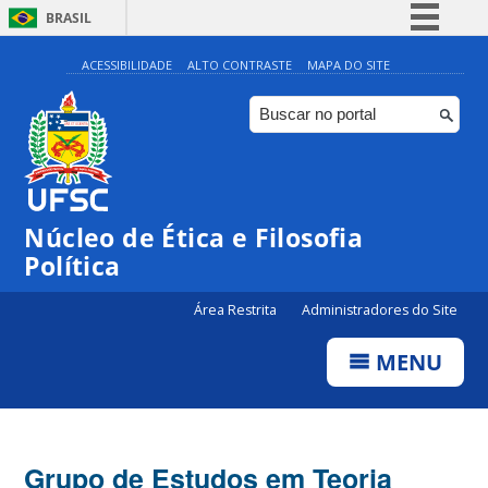
BRASIL
Simplifique!
ACESSIBILIDADE
ALTO CONTRASTE
MAPA DO SITE
Comunica BR
Participe
Acesso à informação
Legislação
Núcleo de Ética e Filosofia
Canais
Política
Área Restrita
Administradores do Site
MENU
Grupo de Estudos em Teoria