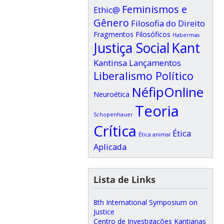
Feminismos e
Ethic@
Gênero
Filosofia do Direito
Fragmentos Filosóficos
Habermas
Justiça Social
Kant
Kantinsa
Lançamentos
Liberalismo Político
NéfipOnline
Neuroética
Teoria
Schopenhauer
Crítica
Ética
Ética animal
Aplicada
Lista de Links
8th International Symposium on
Justice
Centro de Investigações Kantianas