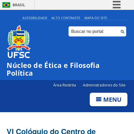
BRASIL
Simplifique!
ACESSIBILIDADE
ALTO CONTRASTE
MAPA DO SITE
Comunica BR
Participe
Acesso à informação
Legislação
Núcleo de Ética e Filosofia
Canais
Política
Área Restrita
Administradores do Site
MENU
VI Colóquio do Centro de