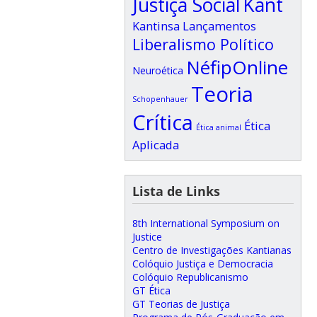
Justiça Social
Kant
Kantinsa
Lançamentos
Liberalismo Político
NéfipOnline
Neuroética
Teoria
Schopenhauer
Crítica
Ética
Ética animal
Aplicada
Lista de Links
8th International Symposium on
Justice
Centro de Investigações Kantianas
Colóquio Justiça e Democracia
Colóquio Republicanismo
GT Ética
GT Teorias de Justiça