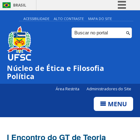
BRASIL
Simplifique!
ACESSIBILIDADE
ALTO CONTRASTE
MAPA DO SITE
Comunica BR
Participe
Acesso à informação
Legislação
Núcleo de Ética e Filosofia
Canais
Política
Área Restrita
Administradores do Site
MENU
I Encontro do GT de Teoria