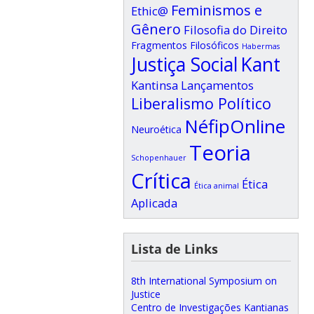
Feminismos e
Ethic@
Gênero
Filosofia do Direito
Fragmentos Filosóficos
Habermas
Justiça Social
Kant
Kantinsa
Lançamentos
Liberalismo Político
NéfipOnline
Neuroética
Teoria
Schopenhauer
Crítica
Ética
Ética animal
Aplicada
Lista de Links
8th International Symposium on
Justice
Centro de Investigações Kantianas