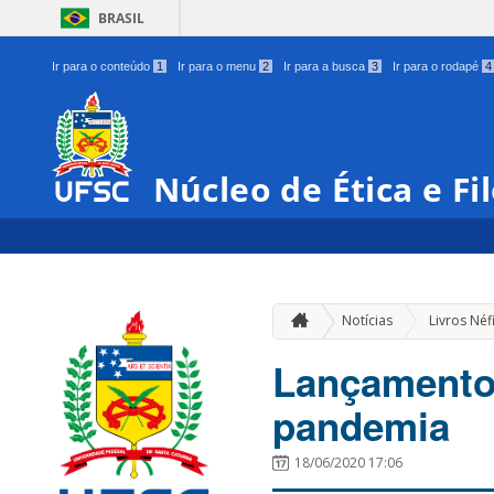
BRASIL
Ir para o conteúdo
1
Ir para o menu
2
Ir para a busca
3
Ir para o rodapé
4
Núcleo de Ética e Fil
Notícias
Livros Néf
Lançamento 
pandemia
18/06/2020 17:06