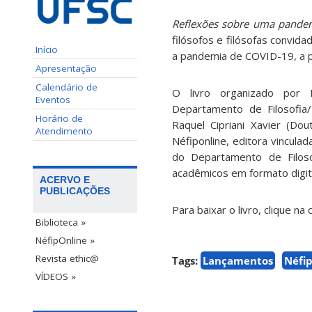
Reflexões sobre uma pand
filósofos e filósofas convid
Início
a pandemia de COVID-19, a par
Apresentação
Calendário de
O livro organizado por 
Eventos
Departamento de Filosofia/
Horário de
Raquel Cipriani Xavier (Dou
Atendimento
Néfiponline, editora vinculad
do Departamento de Filos
acadêmicos em formato digita
ACERVO E
PUBLICAÇÕES
Para baixar o livro, clique na
Biblioteca »
NéfipOnline »
Revista ethic@
Tags:
Lançamentos
Néfi
VÍDEOS »