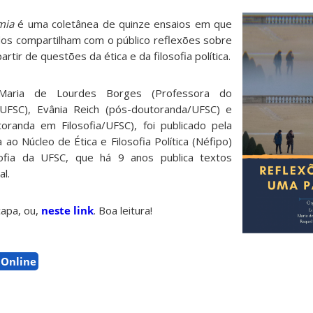
emia
é uma coletânea de quinze ensaios em que
ados compartilham com o público reflexões sobre
tir de questões da ética e da filosofia política.
Maria de Lourdes Borges (Professora do
UFSC), Evânia Reich (pós-doutoranda/UFSC) e
toranda em Filosofia/UFSC), foi publicado pela
a ao Núcleo de Ética e Filosofia Política (Néfipo)
ofia da UFSC, que há 9 anos publica textos
l.
 capa, ou,
neste link
. Boa leitura!
pOnline