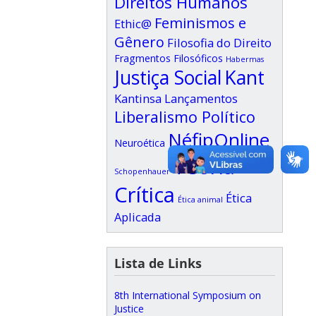
Direitos Humanos
Feminismos e
Ethic@
Gênero
Filosofia do Direito
Fragmentos Filosóficos
Habermas
Justiça Social
Kant
Kantinsa
Lançamentos
Liberalismo Político
NéfipOnline
Neuroética
Teoria
Schopenhauer
Crítica
Ética
Ética animal
Aplicada
Lista de Links
8th International Symposium on
Justice