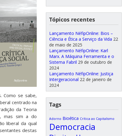
Tópicos recentes
Lançamento NéfipOnline: Bios –
Ciência e Ética a Serviço da Vida
22
de maio de 2025
Lançamento NéfipOnline: Karl
Marx. A Máquina Ferramenta e o
Sistema Fabril
29 de outubro de
2024
Lançamento NéfipOnline: Justiça
Intergeracional
22 de janeiro de
2024
s. Como se sabe,
iberal centrado na
Tags
radição da Teoria
ca, mas sim a do
Bioética
Adorno
Crítica ao Capitalismo
o liberal da qual
Democracia
esentantes destas