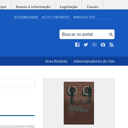
cipe
Acesso à informação
Legislação
Canais
ACESSIBILIDADE
ALTO CONTRASTE
MAPA DO SITE
Área Restrita
Administradores do Site