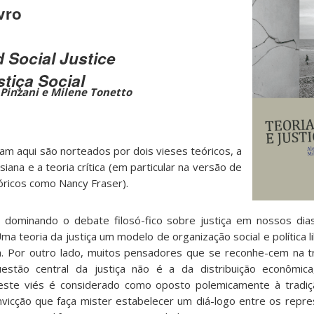
vro
d Social Justice
stiça Social
 Pinzani e Milene Tonetto
am aqui são norteados por dois vieses teóricos, a
wlsiana e a teoria crítica (em particular na versão de
óricos como Nancy Fraser).
 dominando o debate filosó-fico sobre justiça em nossos dia
 teoria da justiça um modelo de organização social e política l
iva. Por outro lado, muitos pensadores que se reconhe-cem na t
estão central da justiça não é a da distribuição econômi
este viés é considerado como oposto polemicamente à tradiçã
nvicção que faça mister estabelecer um diá-logo entre os repr