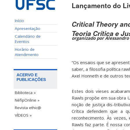
Lançamento do Li
Início
Critical Theory an
Apresentação
Teoria Crítica e Ju
Calendário de
organizado por Alessandro
Eventos
Horário de
Atendimento
“Os ensaios que se apresent
saber, a filosofia política ra
ACERVO E
Axel Honneth e de outros te
PUBLICAÇÕES
Estes dois vieses acabaram
Biblioteca »
Rawls propõe em sua obra Uma
NéfipOnline »
noção de justiça dis-tribut
Revista ethic@
Crítica defendem que a qu
VÍDEOS »
reconhecimento. Às vezes, 
Rawls faz parte. É nossa co