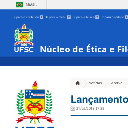
BRASIL
Ir para o conteúdo
1
Ir para o menu
2
Ir para a busca
3
Ir para o rodapé
4
Núcleo de Ética e Fil
»
Notícias
Acervo
Lançamento
21/02/2013 17:38