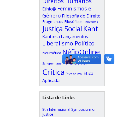
Direitos Humanos
Feminismos e
Ethic@
Gênero
Filosofia do Direito
Fragmentos Filosóficos
Habermas
Justiça Social
Kant
Kantinsa
Lançamentos
Liberalismo Político
NéfipOnline
Neuroética
Teoria
Schopenhauer
Crítica
Ética
Ética animal
Aplicada
Lista de Links
8th International Symposium on
Justice