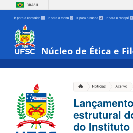
BRASIL
Ir para o conteúdo
1
Ir para o menu
2
Ir para a busca
3
Ir para o rodapé
4
Núcleo de Ética e Fil
»
Notícias
Acervo
Lançamento 
estrutural d
do Instituto