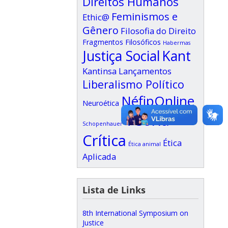
Direitos Humanos
Feminismos e
Ethic@
Gênero
Filosofia do Direito
Fragmentos Filosóficos
Habermas
Justiça Social
Kant
Kantinsa
Lançamentos
Liberalismo Político
NéfipOnline
Neuroética
Teoria
Schopenhauer
Crítica
Ética
Ética animal
Aplicada
Lista de Links
8th International Symposium on
Justice