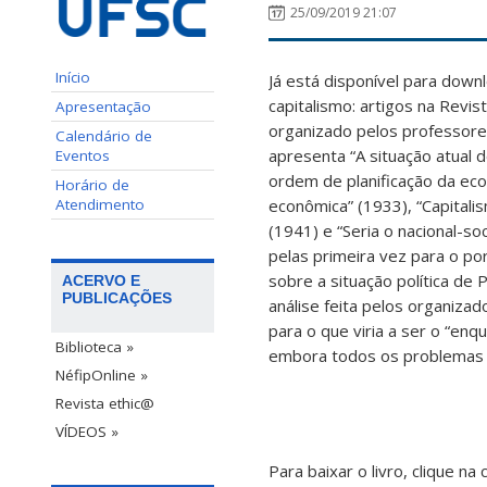
25/09/2019 21:07
Início
Já está disponível para downl
capitalismo: artigos na Revis
Apresentação
organizado pelos professores
Calendário de
apresenta “A situação atual 
Eventos
ordem de planificação da ec
Horário de
Atendimento
econômica” (1933), “Capitali
(1941) e “Seria o nacional-s
pelas primeira vez para o po
sobre a situação política de 
ACERVO E
PUBLICAÇÕES
análise feita pelos organizad
para o que viria a ser o “en
Biblioteca »
embora todos os problemas 
NéfipOnline »
Revista ethic@
VÍDEOS »
Para baixar o livro, clique na