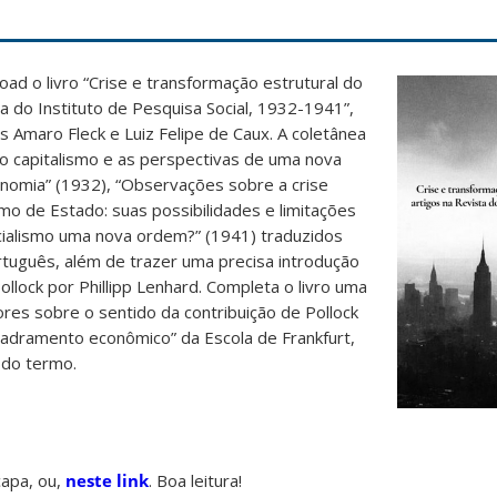
oad o livro “Crise e transformação estrutural do
ta do Instituto de Pesquisa Social, 1932-1941”,
 Amaro Fleck e Luiz Felipe de Caux. A coletânea
do capitalismo e as perspectivas de uma nova
onomia” (1932), “Observações sobre a crise
smo de Estado: suas possibilidades e limitações
ocialismo uma nova ordem?” (1941) traduzidos
rtuguês, além de trazer uma precisa introdução
Pollock por Phillipp Lenhard. Completa o livro uma
ores sobre o sentido da contribuição de Pollock
quadramento econômico” da Escola de Frankfurt,
do termo.
 capa, ou,
neste link
. Boa leitura!