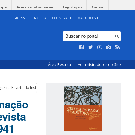
cipe
Acesso à informação
Legislação
Canais
ACESSIBILIDADE
ALTO CONTRASTE
MAPA DO SITE
Área Restrita
Administradores do Site
gos na Revista do Instituto de Pesquisa Social, 1932-1941
rmação
evista
941